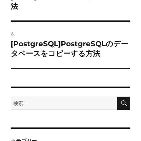
の
法
ナ
投
ビ
稿:
ゲ
次
[PostgreSQL]PostgreSQLのデー
次
ー
の
タベースをコピーする方法
シ
投
稿:
ョ
ン
検
検
索
索:
カテゴリー