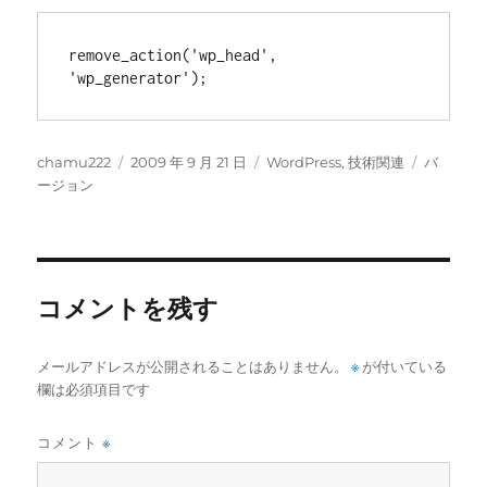
remove_action
(
'
wp_head
', 
'
wp_generator
'
)
;
投
投
カ
タ
chamu222
2009 年 9 月 21 日
WordPress
,
技術関連
バ
稿
稿
テ
グ
ージョン
者
日:
ゴ
リ
ー
コメントを残す
メールアドレスが公開されることはありません。
※
が付いている
欄は必須項目です
コメント
※