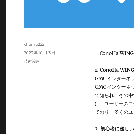
投
chamu222
稿
投
2023 年 10 月 3 日
「ConoHa W
者
稿
カ
技術関連
日:
テ
1. ConoHa W
ゴ
GMOインターネ
リ
ー
GMOインターネ
て知られ、その中で
は、ユーザーのニ
ており、多くのユ
2. 初心者に優し