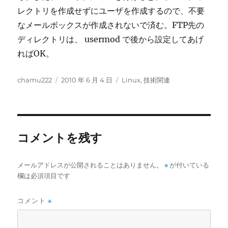
レクトリを作成せずにユーザを作成するので、不要
なメールボックスが作成されないで済む。FTP先の
ディレクトリは、 usermod で後から設定してあげ
ればOK。
投
投
カ
chamu222
2010 年 6 月 4 日
Linux
,
技術関連
稿
稿
テ
者
日:
ゴ
リ
ー
コメントを残す
メールアドレスが公開されることはありません。
※
が付いている
欄は必須項目です
コメント
※