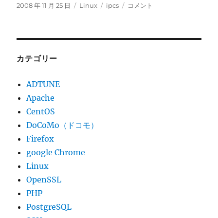
投
カ
タ
[Linux]ipcs
2008 年 11 月 25 日
Linux
ipcs
コメント
稿
テ
グ
コ
日:
ゴ
マ
リ
ン
ー
ド
で
カテゴリー
メ
ッ
ADTUNE
セ
Apache
ー
ジ
CentOS
キ
DoCoMo（ドコモ）
ュ
Firefox
ー
の
google Chrome
確
Linux
認
OpenSSL
に
PHP
PostgreSQL