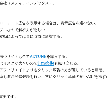
会社（メディアインデックス）。
ローテート広告を表示する場合は、表示広告を選べない。
プルなので解析力が乏しい。
変動によっては直に収益に影響する。
携帯サイトも全て
ADTUNE
を導入する。
はリスクが大きいので
i-mobile
も織り交ぜる。
アフィリエイトよりもクリック広告の方が適していると痛感。
障も随時登録登録を行い、常にクリック単価の良いASPを探す
り重要です。