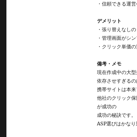
・信頼できる運営
リ
エ
イ
デメリット
ト
・張り替えなしの
ADTUNE
の
・管理画面がシン
す
・クリック単価の
す
め
に
備考・メモ
現在作成中の大型
依存させすぎるの
携帯サイトは本来
他社のクリック保
が成功の
成功の秘訣です。
ASP選びはかな