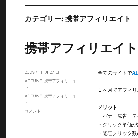
カテゴリー:
携帯アフィリエイト
携帯アフィリエイト 
投
2009 年 11 月 27 日
全てのサイトで
A
稿
カ
ADTUNE
,
携帯アフィリエイ
日:
テ
ト
１ヶ月でアフィリ
ゴ
タ
ADTUNE
,
携帯アフィリエイ
リ
グ
ト
ー
メリット
携
コメント
・バナー広告、テ
帯
ア
・クリック単価が
フ
・認証クリック数
ィ